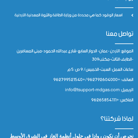
اسعار الوقود كما هي محددة من وزارة الطاقة والثروة المعدنية الأردنية
تواصل معنا
الموقع: الأردن -عمان- الدوار السابع-شارع عبدالله الحمود-مبنى المسافرين
-الطابف الثالث-مكتب309
ساعات العمل: السبت-الخميس/ 9 ص :5 م
الهاتف: +962792604000/+962799521540
الإيميل: info@tsupport-mdgas.com
الفاكس: +96265854111
لماذا شركتنا؟
نحرص أن نكون روادا في حلول أنظمة الغاز في الشرق الأوسط